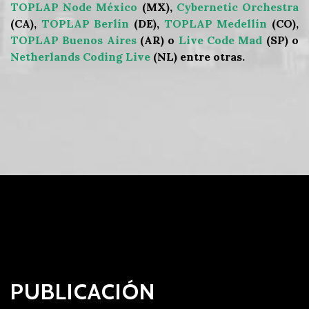
TOPLAP Node México
(MX),
Cybernetic Orchestra
(CA),
TOPLAP Berlín
(DE),
TOPLAP Medellín
(CO),
TOPLAP Buenos Aires
(AR) o
Live Code Mad
(SP) o
Netherlands Coding Live
(NL) entre otras.
PUBLICACIÓN