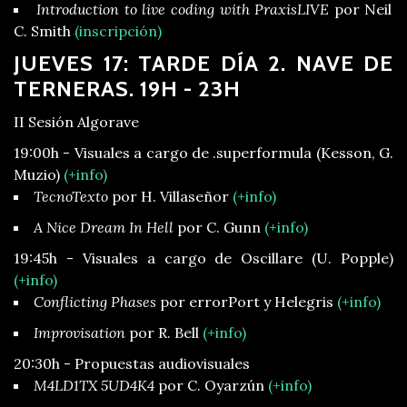
Introduction to live coding with PraxisLIVE
por Neil
C. Smith
(inscripción)
JUEVES 17: TARDE DÍA 2. NAVE DE
TERNERAS. 19H - 23H
II Sesión Algorave
19:00h - Visuales a cargo de .superformula (Kesson, G.
Muzio)
(+info)
TecnoTexto
por H. Villaseñor
(+info)
A Nice Dream In Hell
por C. Gunn
(+info)
19:45h - Visuales a cargo de Oscillare (U. Popple)
(+info)
Conflicting Phases
por errorPort y Helegris
(+info)
Improvisation
por R. Bell
(+info)
20:30h - Propuestas audiovisuales
M4LD1TX 5UD4K4
por C. Oyarzún
(+info)