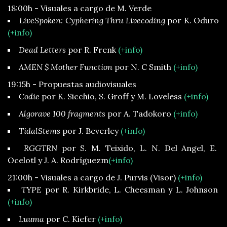
18:00h - Visuales a cargo de M. Verde
LiveSpoken: Cyphering Thru Livecoding
por K. Oduro
(+info)
Dead Letters
por R. Frenk
(+info)
AMEN $ Mother Function
por N. C Smith
(+info)
19:15h - Propuestas audiovisuales
Codie
por K. Sicchio, S. Groff y M. Loveless
(+info)
Algorave 100 fragments
por A. Tadokoro
(+info)
TidalStems
por J. Beverley
(+info)
RGGTRN
por S. M. Teixido, L. N. Del Angel, E.
Ocelotl y J. A. Rodríguezm
(+info)
21:00h - Visuales a cargo de J. Purvis (Visor)
(+info)
TYPE
por R. Kirkbride, L. Cheesman y L. Johnson
(+info)
Luuma
por C. Kiefer
(+info)