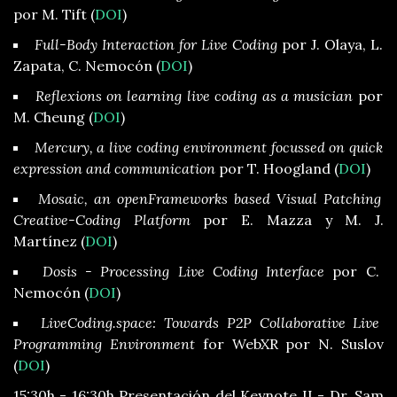
por M. Tift (
DOI
)
Full-Body Interaction for Live Coding
por J. Olaya, L.
Zapata, C. Nemocón (
DOI
)
Reflexions on learning live coding as a musician
por
M. Cheung (
DOI
)
Mercury, a live coding environment focussed on quick
expression and communication
por T. Hoogland (
DOI
)
Mosaic, an openFrameworks based Visual Patching
Creative-Coding Platform
por E. Mazza y M. J.
Martínez (
DOI
)
Dosis - Processing Live Coding Interface
por C.
Nemocón (
DOI
)
LiveCoding.space: Towards P2P Collaborative Live
Programming Environment
for WebXR por N. Suslov
(
DOI
)
15:30h - 16:30h Presentación del Keynote II - Dr. Sam