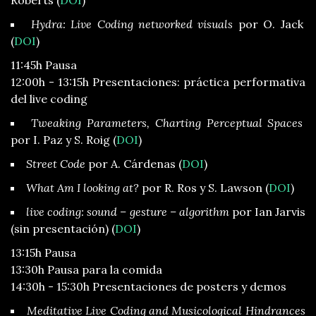
Roberts (
DOI
)
Hydra: Live Coding networked visuals
por O. Jack
(
DOI
)
11:45h Pausa
12:00h - 13:15h Presentaciones: práctica performativa
del live coding
Tweaking Parameters, Charting Perceptual Spaces
por I. Paz y S. Roig (
DOI
)
Street Code
por A. Cárdenas (
DOI
)
What Am I looking at?
por R. Ros y S. Lawson (
DOI
)
live coding: sound – gesture – algorithm
por Ian Jarvis
(sin presentación) (
DOI
)
13:15h Pausa
13:30h Pausa para la comida
14:30h - 15:30h Presentaciones de posters y demos
Meditative Live Coding and Musicological Hindrances