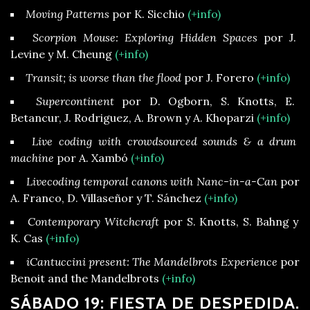
Moving Patterns
por K. Sicchio
(+info)
Scorpion Mouse: Exploring Hidden Spaces
por J.
Levine y M. Cheung
(+info)
Transit; is worse than the flood
por J. Forero
(+info)
Supercontinent
por D. Ogborn, S. Knotts, E.
Betancur, J. Rodriguez, A. Brown y A. Khoparzi
(+info)
Live coding with crowdsourced sounds & a drum
machine
por A. Xambó
(+info)
Livecoding temporal canons with Nanc-in-a-Can
por
A. Franco, D. Villaseñor y T. Sánchez
(+info)
Contemporary Witchcraft
por S. Knotts, S. Bahng y
K. Cas
(+info)
iCantuccini present: The Mandelbrots Experience
por
Benoit and the Mandelbrots
(+info)
SÁBADO 19: FIESTA DE DESPEDIDA.