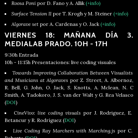
Roosa Poni
por D. Fano y A. Allik
(+info)
Surface Tension II
por T. Krogh y M. Steiner
(+info)
Algorave set
por A. Cardenas y O. Jack
(+info)
VIERNES 18: MAÑANA DÍA 3.
MEDIALAB PRADO. 10H - 17H
9:30h Entrada
10h - 11:15h Presentaciones: live coding visuales
Towards Improving Collaboration Between Visualists
and Musicians at Algoraves
por Z. Street, A. Albornoz,
R. Bell, G. John, O. Jack, S. Knotts, A. Mclean, N. C
Smith, A. Tadokoro, J. S. van der Walt y G. Rea Velasco
(
DOI
)
CineVivo: live coding visuals
por J. Rodriguez, E.
Betancur y R. Rodríguez (
DOI
)
Live Coding Ray Marchers with Marching.js
por C.